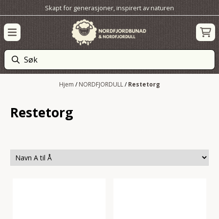
Skapt for generasjoner, inspirert av naturen
Hopp til innhold
Hjem
/
NORDFJORDULL
/
Restetorg
Restetorg