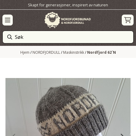
Skapt for generasjoner, inspirert av naturen
Hopp til innhold
Hjem
/
NORDFJORDULL
/
Maskinstrikk
/
Nordfjord 62`N