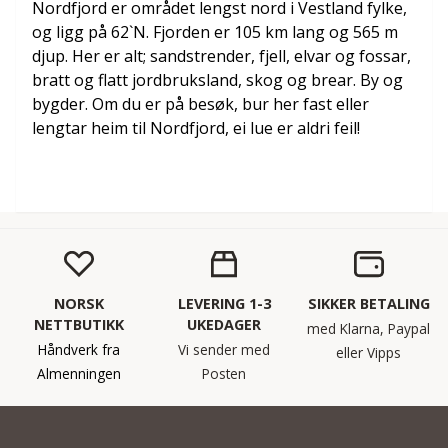
Nordfjord er området lengst nord i Vestland fylke,
og ligg på 62`N. Fjorden er 105 km lang og 565 m
djup. Her er alt; sandstrender, fjell, elvar og fossar,
bratt og flatt jordbruksland, skog og brear. By og
bygder. Om du er på besøk, bur her fast eller
lengtar heim til Nordfjord, ei lue er aldri feil!
NORSK
LEVERING 1-3
SIKKER BETALING
NETTBUTIKK
UKEDAGER
med Klarna, Paypal
Håndverk fra
Vi sender med
eller Vipps
Almenningen
Posten