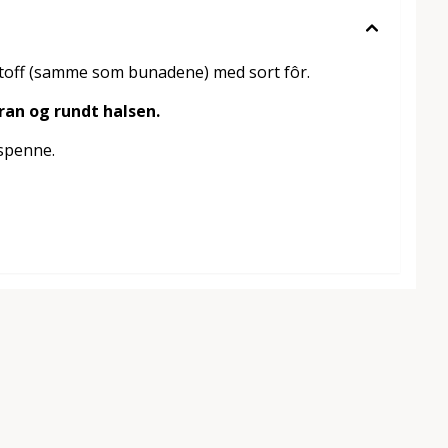
tstoff (samme som bunadene) med sort fôr.
ran og rundt halsen.
espenne.