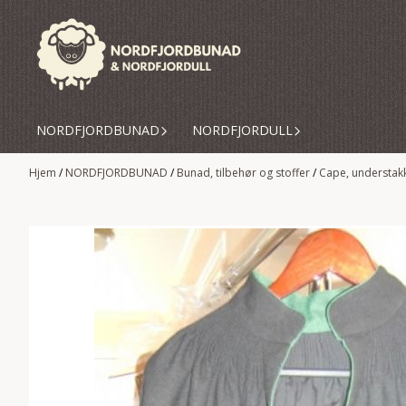
Hopp til innhold
NORDFJORDBUNAD
NORDFJORDULL
Hjem
/
NORDFJORDBUNAD
/
Bunad, tilbehør og stoffer
/
Cape, understak