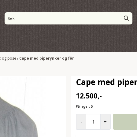
k og pose
/
Cape med piperynker og fôr
Cape med piper
12.500,-
På lager
: 5
-
+