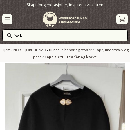
Skapt for generasjoner, inspirert av naturen
Hopp til innhold
Hjem
/
NORDFJORDBUNAD
/
Bunad, tilbehør og stoffer
/
Cape, understakk og
pose
/
Cape slett uten fôr og karve