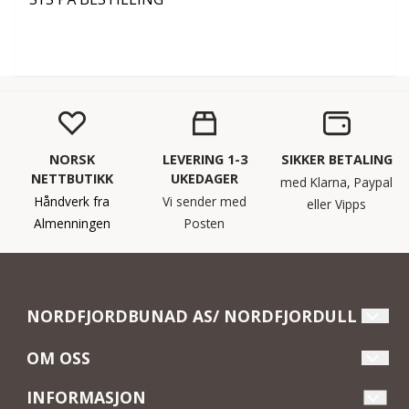
NORSK
LEVERING 1-3
SIKKER BETALING
NETTBUTIKK
UKEDAGER
med Klarna, Paypal
Håndverk fra
Vi sender med
eller Vipps
Almenningen
Posten
NORDFJORDBUNAD AS/ NORDFJORDULL
Velkommen til Nordfjordull og Nordfjordbunad i
OM OSS
Almenningen. Vi skreddersyr Nordfjordbunad til dame
Nordfjordbunad AS/ Nordfjordull
og jente, og er stolte leverandører av den vakre
INFORMASJON