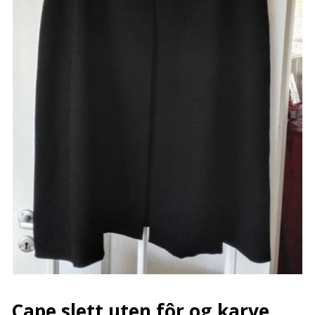
Cape slett uten fôr og karve