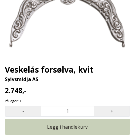
Veskelås forsølva, kvit
Sylvsmidja AS
2.748,-
På lager
: 1
-
+
Legg i handlekurv