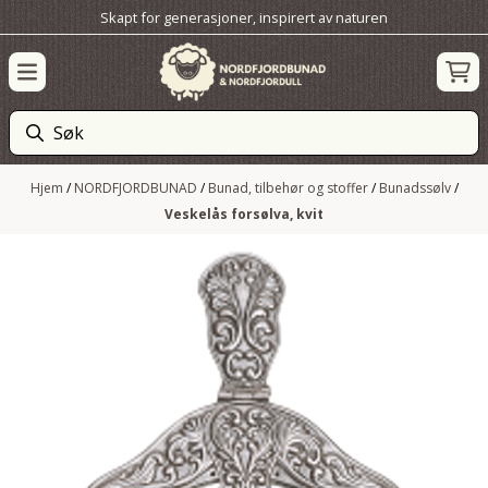
Skapt for generasjoner, inspirert av naturen
Hopp til innhold
Hjem
/
NORDFJORDBUNAD
/
Bunad, tilbehør og stoffer
/
Bunadssølv
/
Veskelås forsølva, kvit