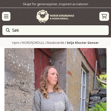
Skapt for generasjoner, inspirert av naturen
Hopp til innhold
Hjem
/
NORDFJORDULL
/
Maskinstrikk
/
Selje Kloster Genser