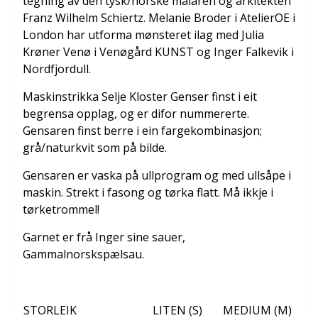
tegning av den tysk/norske målaren og arkitekten
Franz Wilhelm Schiertz. Melanie Broder i AtelierOE i
London har utforma mønsteret ilag med Julia
Krøner Venø i Venøgård KUNST og Inger Falkevik i
Nordfjordull.
Maskinstrikka Selje Kloster Genser finst i eit
begrensa opplag, og er difor nummererte.
Gensaren finst berre i ein fargekombinasjon;
grå/naturkvit som på bilde.
Gensaren er vaska på ullprogram og med ullsåpe i
maskin. Strekt i fasong og tørka flatt. Må ikkje i
tørketrommel!
Garnet er frå Inger sine sauer,
Gammalnorskspælsau.
STORLEIK
LITEN (S)
MEDIUM (M)