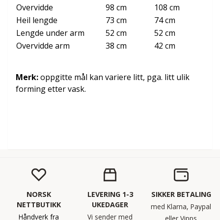
Overvidde
98 cm
108 cm
Heil lengde
73 cm
74 cm
Lengde under arm
52 cm
52 cm
Overvidde arm
38 cm
42 cm
Merk:
oppgitte mål kan variere litt, pga. litt ulik
forming etter vask.
NORSK
LEVERING 1-3
SIKKER BETALING
NETTBUTIKK
UKEDAGER
med Klarna, Paypal
Håndverk fra
Vi sender med
eller Vipps