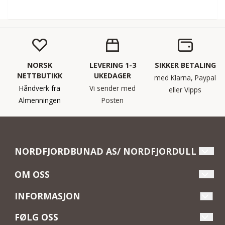
NORSK
LEVERING 1-3
SIKKER BETALING
NETTBUTIKK
UKEDAGER
med Klarna, Paypal
Håndverk fra
Vi sender med
eller Vipps
Almenningen
Posten
NORDFJORDBUNAD AS/ NORDFJORDULL
Velkommen til Nordfjordull og Nordfjordbunad i
OM OSS
Almenningen. Vi skreddersyr Nordfjordbunad til dame
Nordfjordbunad AS/ Nordfjordull
og jente, og er stolte leverandører av den vakre
INFORMASJON
Kystdrakten. Hos oss finner du alt du trenger til
Nordfjordvegen 8568
Hjem
stasplagget, inkludert komplett sølv og tilbehør av
FØLG OSS
6713 Almenningen